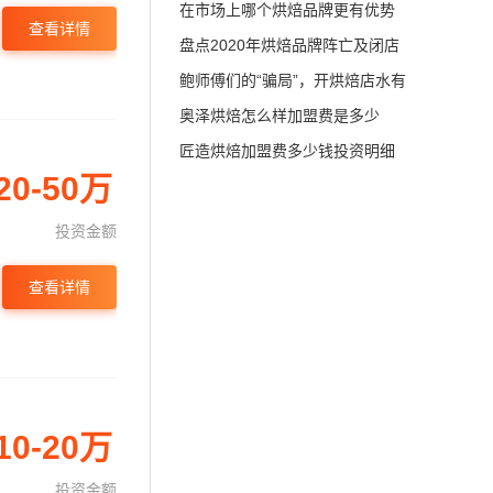
在市场上哪个烘焙品牌更有优势
查看详情
呢？
盘点2020年烘焙品牌阵亡及闭店
名单
鲍师傅们的“骗局”，开烘焙店水有
多深？
奥泽烘焙怎么样加盟费是多少
钱，澳泽烘焙蛋糕店加盟详情介
匠造烘焙加盟费多少钱投资明细
20-50万
绍
曝光，匠造烘焙加盟店怎么样？
投资金额
查看详情
10-20万
投资金额