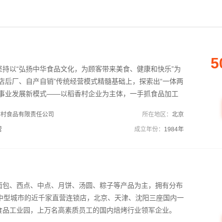
5
坚持以“弘扬中华食品文化，为顾客带来美食、健康和快乐”为
店后厂、自产自销”传统经营模式精髓基础上，探索出“一体两
的事业发展新模式——以稻香村企业为主体，一手抓食品加工
销售，二者互动，打造品牌。
香村食品有限责任公司
所在地区：
北京
营
成立年份：
1984年
面包、西点、中点、月饼、汤圆、粽子等产品为主，拥有分布
大中型城市的近千家直营连锁店，北京、天津、沈阳三座国内一
食品工业园，上万名高素质员工的国内焙烤行业领军企业。