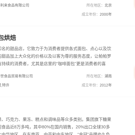
好利来食品有限公司
所在地区：
北京
成立年份：
2000年
包烘焙
知名的甜品店，它致力于为消费者提供各式面包、点心以及饮
的甜品加上大众化的价格以及以客为尊的服务态度，让帕帕罗
有持续的消费者，尤其是店里的“咖啡面包”更是消费者的喜
立于2000年的帕帕罗蒂，已经在甜品行业拥有十余年的经
谱世食品贸易有限公司
所在地区：
湖南
有多家加盟店，如果您也想加盟这个知名的甜品品牌，就赶快
营,特许
成立年份：
2012年
加盟资料吧！
果、巧克力、果冻、糕点和调味品等众多类别。集团旗下糖果
食品近8万多吨，其中80%在国内销售，20%出口全球30多
大中华地区，在东南亚、中亚和中东地区，“金冠”品牌也久负