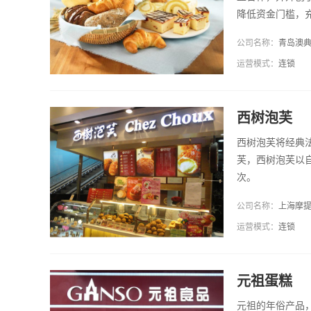
降低资金门槛，
三种投资方案供
公司名称：
青岛澳
加盟需要。
运营模式：
连锁
西树泡芙
西树泡芙将经典
芙，西树泡芙以自
次。
公司名称：
上海摩
运营模式：
连锁
元祖蛋糕
元祖的年俗产品