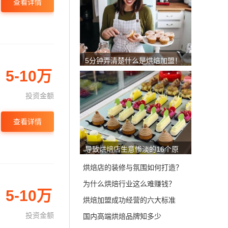
查看详情
5分钟弄清楚什么是烘焙加盟！
5-10万
投资金额
查看详情
导致烘焙店生意惨淡的16个原
因？
烘焙店的装修与氛围如何打造？
为什么烘焙行业这么难赚钱？
5-10万
烘焙加盟成功经营的六大标准
投资金额
国内高端烘焙品牌知多少