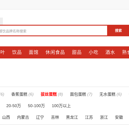
搜索
餐饮品牌名称搜索
茶叶
饮品
面馆
休闲食品
甜品
小吃
酒水
熟
(6)
香蕉蛋糕
(6)
拔丝蛋糕
(8)
面包蛋糕
(7)
无水蛋糕
(6)
20-50万
50-100万
100万以上
山西
内蒙古
辽宁
吉林
黑龙江
江苏
浙江
安徽
贵州
云南
西藏
陕西
甘肃
青海
宁夏
新疆
台