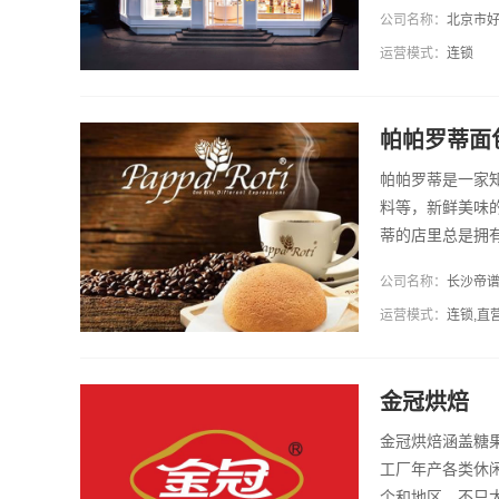
公司名称：
北京市
运营模式：
连锁
帕帕罗蒂面
帕帕罗蒂是一家
料等，新鲜美味
蒂的店里总是拥
欢，深受好评。成
公司名称：
长沙帝
验，在全国更是
运营模式：
连锁,直
留言获得详细的
金冠烘焙
金冠烘焙涵盖糖
工厂年产各类休闲
个和地区。不只