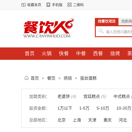
收藏本页
手机版
二维码
找餐饮项目
找新闻
输入您感兴趣的
首页
火锅
快餐
中餐
西餐
烧烤
首页
餐饮
烘焙
拔丝蛋糕
>
>
>
加盟类别：
老婆饼
(4)
宫廷糕点
(5)
中式糕点
投资金额：
1万以下
1-5万
5-10万
10-20万
总部地区：
北京
上海
天津
重庆
河北
湖南
广东
广西
海南
四川