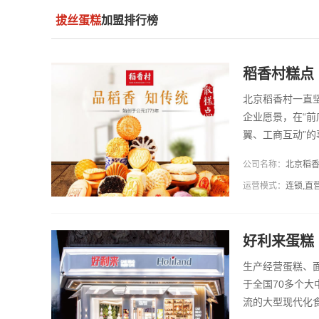
拔丝蛋糕
加盟排行榜
稻香村糕点
北京稻香村一直
企业愿景，在“前
翼、工商互动”
业，一手抓商业
公司名称：
北京稻
运营模式：
连锁,直
好利来蛋糕
生产经营蛋糕、
于全国70多个
流的大型现代化