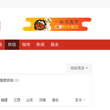
食
烘焙
咖啡
新闻
展会
收起筛选
蛋糕烘焙
(8)
福建
江西
山东
河南
湖北
更多
湾
香港
澳门