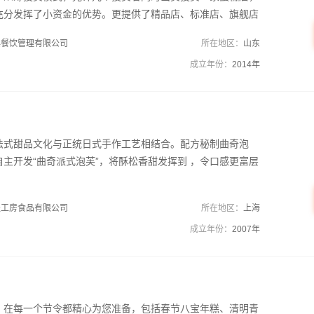
充分发挥了小资金的优势。更提供了精品店、标准店、旗舰店
蛋糕店加盟商灵活选择，店铺可大可小，满足了投资者不同的
典餐饮管理有限公司
所在地区：
山东
成立年份：
2014年
法式甜品文化与正统日式手作工艺相结合。配方秘制曲奇泡
主开发“曲奇派式泡芙”，将酥松香甜发挥到 ，令口感更富层
提工房食品有限公司
所在地区：
上海
成立年份：
2007年
，在每一个节令都精心为您准备，包括春节八宝年糕、清明青