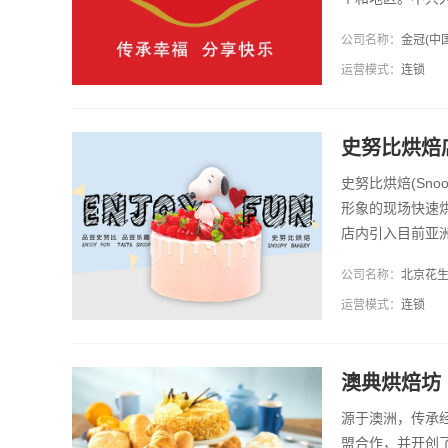
盛名。
公司名称：
金冠(中
运营模式：
连锁
史努比烘焙
史努比烘焙(Sno
形象的现场快速
店内引入目前亚
公司名称：
北京花
运营模式：
连锁
澳典烘焙坊
源于澳洲，传承
盟合作，并开创