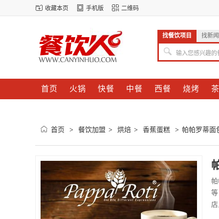
收藏本页
手机版
二维码
找餐饮项目
找新闻
输入您感兴趣的
首页
火锅
快餐
中餐
西餐
烧烤
首页
餐饮加盟
烘焙
香蕉蛋糕
帕帕罗蒂面
>
>
>
>
帕
等
店
评