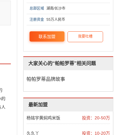
的加
总部区域
湖南/长沙市
注册资金
55万人民币
联系加盟
我要吐槽
大家关心的“帕帕罗蒂”相关问题
帕帕罗蒂品牌故事
的
小的
最新加盟
与人
杨铭宇黄焖鸡米饭
投资：20-50万
久久丫
投资：10-20万