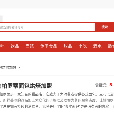
搜索
餐饮品牌名称搜索
茶叶
饮品
面馆
休闲食品
甜品
小吃
酒水
熟
包烘焙加盟
>
5
帕帕罗蒂面包烘焙加盟
需投资：
帕罗蒂是一家知名的甜品店，它致力于为消费者提供各式面包、点心以及
，新鲜美味的甜品加上大众化的价格以及以客为尊的服务态度，让帕帕罗
里总是拥有持续的消费者，尤其是店里的“咖啡面包”更是消费者的喜欢，
。成立于2000年的帕帕罗蒂，已经在甜品行业拥有十余年的经验，在全