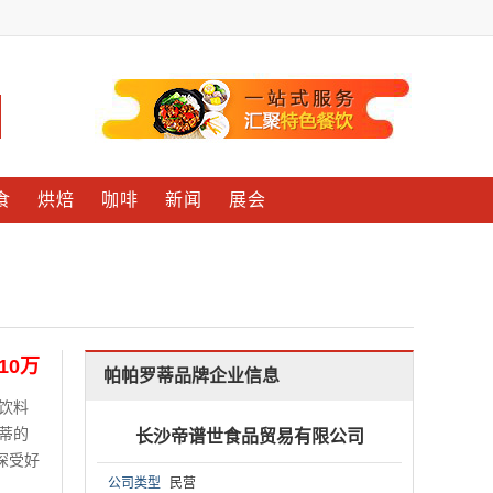
食
烘焙
咖啡
新闻
展会
-10万
帕帕罗蒂品牌企业信息
饮料
蒂的
长沙帝谱世食品贸易有限公司
深受好
公司类型
民营
国更是