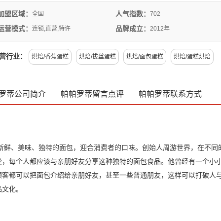
多家加盟店，如果您也想加盟这个知名的甜品品牌，就赶快留言获得详细
加盟区域：
人气指数：
全国
702
资料吧！
运营模式：
品牌成立：
连锁,直营,特许
2012年
营行业：
烘焙
/
香蕉蛋糕
烘焙
/
拔丝蛋糕
烘焙
/
面包蛋糕
烘焙
/
蛋糕烘焙
罗蒂公司简介
帕帕罗蒂留言点评
帕帕罗蒂联系方式
新鲜、美味、独特的面包，迎合消费者的口味。创始人周游世界，在不同
受，每个人都应该与亲朋好友分享这种独特的面包食品。他曾经有一个小
顾客都可以把面包介绍给亲朋好友，甚至一些普通朋友，这样可以打破人
品文化。