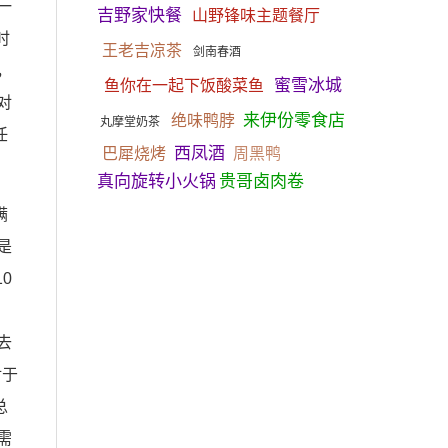
一
吉野家快餐
山野锋味主题餐厅
时
王老吉凉茶
剑南春酒
，
蜜雪冰城
鱼你在一起下饭酸菜鱼
对
来伊份零食店
绝味鸭脖
丸摩堂奶茶
任
西凤酒
巴犀烧烤
周黑鸭
真向旋转小火锅
贵哥卤肉卷
满
是
0
去
对于
总
需