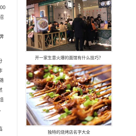
00
招
牌
开一家生意火爆的面馆有什么技巧？
分
作
随
然
焙
，
临
独特的烧烤店名字大全