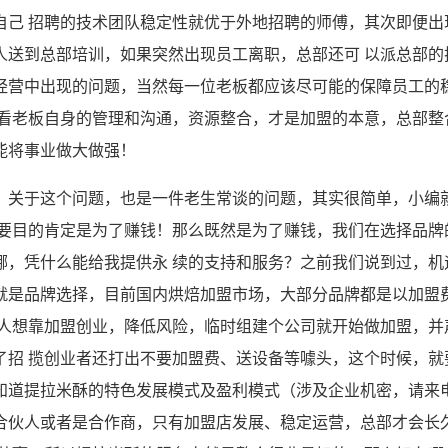
自己 招聘的技术团队稳定性就优于外地招聘的师傅，其次即便出
人送到总部培训，如果突然出现员工离职，总部还可 以派总部的
经营中出现的问题，当然每一位老板都应该尽可能的保障员工的
是看老板自身的管理和沟通，资源整合，才是加盟的本意，总部整
能将事业做大做强！
？关于这个问题，也是一件老生常谈的问题，其实很简单，小编
主要目的肯定是为了赚钱！那么既然是为了赚钱，我们在选择品牌
哪，凭什么能给我提供永 续的支持和服务？之前我们说到过，机
就是品牌选择，目前国内烘焙加盟市场，大部分品牌都是以加盟
多人想靠加盟创业，降低风险，临时组建个公司就开始做加盟，并
了招 揽创业者还打出不要加盟费、送设备等噱头，这个时候，就
知道提拉米酥的特色发展模式及盈利模式（涉及企业机密，请来
合伙人或者是合作商，只有加盟店发展、稳定运营，总部才会长