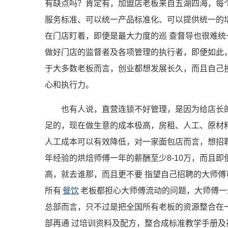
有缺点吗？肯定有，加盟店老板来自五湖四海，每
服务标准、可以统一产品标准化、可以提供统一的
在门店盯着，即便是最大力度的巡 查督导也很难
做好门店的监督者及各项管理的执行者，即便如此
于大多数老板而言，创业都想发展长久，而且自己
心和执行力。
也有人说，直营连锁不好管理，是因为给店长
足的，现在做生意的成本极高，房租、人工、原材
人工成本可以有效降低，对一家面包店而言，想招聘
年经验的烘焙师傅一年的薪酬至少8-10万，而且
高，就去谁那，而且更不要 指望自己招聘的大师
所有
餐饮
老板都担心大师傅流动的问题，大师傅一
总部而言，只不过是把全国所有老板的资源整合在
部再通 过培训资料及配方，整合成标准教学手册