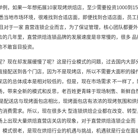
，如果一年想拓展10家现烤烘焙店，至少需要投资1000到15
熟悉当地市场环境，很难找到合适店面，即便找到合适店面，员工
，而且对于一家 直营连锁企业而言，为了保证管理，核心团队都要外
去的几年里，直营烘焙连锁品牌的发展速度是非常慢的，很多 品
也不敢盲目投资。
呢？现在却发展缓慢了呢？这是行业模式的问题，过去国内大部
直接配送到各个门店，因为不是现烤店，所以不需要大面积的操
家店的总体成本是相对较低的，但是，现在市场需求 不一样了，
场，带来全新的模式和反思，老百姓更青睐于现场制售、新鲜自
的是配送店与现烤面包店相比，现烤面包店有浓浓的现烤氛围和烘
的消费需求。所以，现在很多大 型连锁烘焙企业都在改变、转型
场上出现大量烘焙直营店关店的现象，对于直营烘焙连锁企业而
，模式很老，是现在烘焙行业的机遇与挑战，机遇就是行业在面