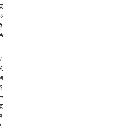
现
技
稳
合
就
的
遇
费
声
要
电
久