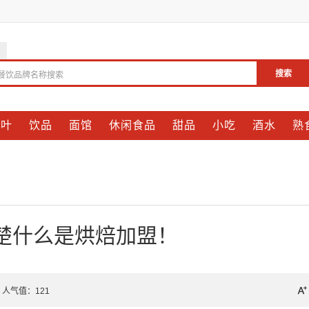
搜索
餐饮品牌名称搜索
茶叶
饮品
面馆
休闲食品
甜品
小吃
酒水
熟
楚什么是烘焙加盟！
2 人气值：
121