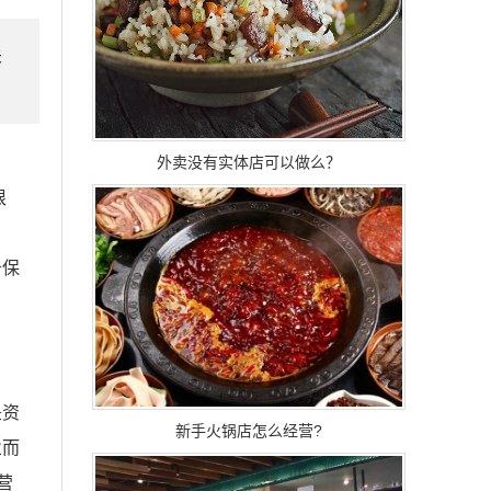
关
外卖没有实体店可以做么？
根
务保
是资
新手火锅店怎么经营?
业而
营