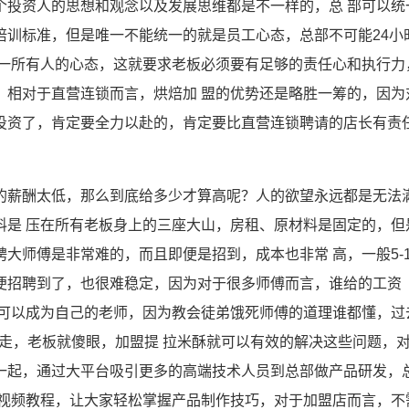
个投资人的思想和观念以及发展思维都是不一样的，总 部可以统
培训标准，但是唯一不能统一的就是员工心态，总部不可能24小
统一所有人的心态，这就要求老板必须要有足够的责任心和执行力
，相对于直营连锁而言，烘焙加 盟的优势还是略胜一筹的，因为
投资了，肯定要全力以赴的，肯定要比直营连锁聘请的店长有责
的薪酬太低，那么到底给多少才算高呢？人的欲望永远都是无法
料是 压在所有老板身上的三座大山，房租、原材料是固定的，但
大师傅是非常难的，而且即便是招到，成本也非常 高，一般5-1
即便招聘到了，也很难稳定，因为对于很多师傅而言，谁给的工资
傅可以成为自己的老师，因为教会徒弟饿死师傅的道理谁都懂，过
走，老板就傻眼，加盟提 拉米酥就可以有效的解决这些问题，
一起，通过大平台吸引更多的高端技术人员到总部做产品研发，
及视频教程，让大家轻松掌握产品制作技巧，对于加盟店而言，不