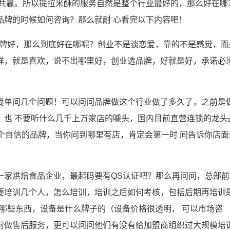
利共赢。所以提拉米酥的服务自然是整个行业最好的，那么好在哪
品牌的时候如何咨询？那么就耐 心看完以下内容吧！
品牌好，那么到底好在哪呢？创业不是谈恋爱，靠的不是感觉，而
样，就是喜欢，说不出哪里好，创业选品牌，好就是好，承诺必
简单问几个问题！可以问问品牌做这个行业做了多久了，之前是
，也 不要听什么几千上万家店的噱头，国内目前直营连锁的龙头
个自信的品牌，当你问到哪里有店，肯定会第一时 间告诉你店面
一家烘焙食品企业，最起码要有QS认证吧？那么再问问，总部前
要培训几个人，怎么培训，培训之后如何考核，包括后期再培训
哪些东西，设备是什么牌子的（设备价格很透明， 可以市场咨
何做售后服务，更可以问问他们有没有给加盟商组织过大规模培