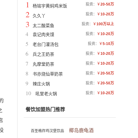
1
投资：
￥
20-50万
杨铭宇黄焖鸡米饭
2
投资：
￥
10-20万
久久丫
3
投资：
￥
100万以上
太二酸菜鱼
4
投资：
￥
10-20万
袁记肉夹馍
5
投资：
￥
5-10万
老台门灌汤包
6
投资：
￥
10-20万
兵之王奶茶
7
投资：
￥
10-20万
丸摩堂奶茶
8
投资：
￥
20-50万
书亦烧仙草奶茶
、
9
投资：
￥
20-50万
辣庄火锅
、
10
投资：
￥
10-20万
吼堂老火锅
的
餐饮加盟热门推荐
之
店
没
椰岛鹿龟酒
百圣格炸鸡汉堡饮品