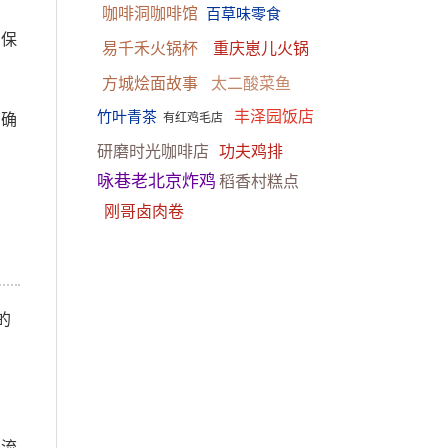
咖啡洞咖啡馆
百草味零食
确保
易千禾火锅杯
重庆崽儿火锅
方城烩面故事
太二酸菜鱼
竹叶青茶
丰泽园饭店
，确
有红鸡毛店
研磨时光咖啡店
功夫鸡排
咏巷老北京炸鸡
稻香村糕点
刚哥卤肉卷
的
客流