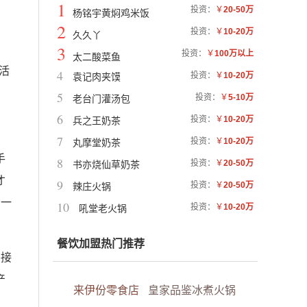
1
投资：
￥
20-50万
杨铭宇黄焖鸡米饭
2
投资：
￥
10-20万
久久丫
3
投资：
￥
100万以上
太二酸菜鱼
活
4
投资：
￥
10-20万
袁记肉夹馍
5
投资：
￥
5-10万
老台门灌汤包
6
投资：
￥
10-20万
兵之王奶茶
7
投资：
￥
10-20万
丸摩堂奶茶
手
8
投资：
￥
20-50万
书亦烧仙草奶茶
才
9
投资：
￥
20-50万
辣庄火锅
看一
10
投资：
￥
10-20万
吼堂老火锅
餐饮加盟热门推荐
要接
产
来伊份零食店
皇家品鉴冰煮火锅