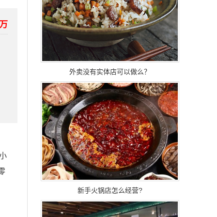
0万
外卖没有实体店可以做么？
小
零
新手火锅店怎么经营?