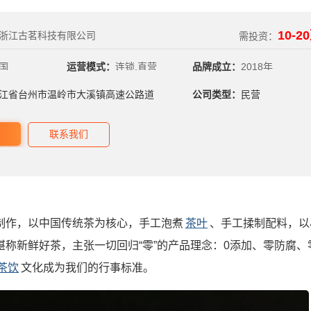
10-2
浙江古茗科技有限公司
需投资：
国
运营模式：
连锁,直营
品牌成立：
2018年
江省台州市温岭市大溪镇高速公路道
公司类型：
民营
联系我们
制作，以中国传统茶为核心，手工泡煮
茶叶
、手工揉制配料，以
称新鲜好茶，主张一切回归“零”的产品理念：0添加、零防腐、
茶饮
文化成为我们的行事标准。