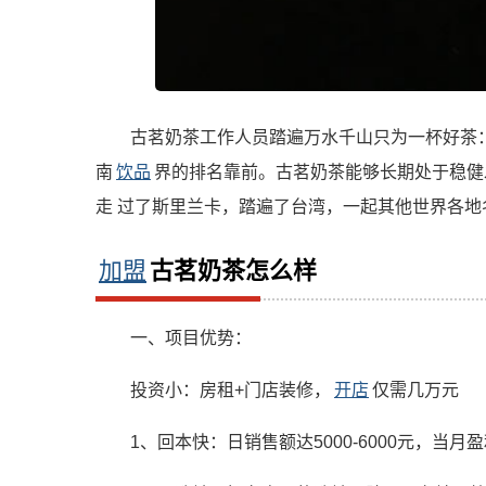
古茗奶茶工作人员踏遍万水千山只为一杯好茶：从
南
饮品
界的排名靠前。古茗奶茶能够长期处于稳健
走 过了斯里兰卡，踏遍了台湾，一起其他世界各
加盟
古茗奶茶怎么样
一、项目优势：
投资小：房租+门店装修，
开店
仅需几万元
1、回本快：日销售额达5000-6000元，当