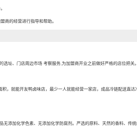
导。
加盟商的经营进行指导和帮助。
的选址、门店周边市场 考察服务,为加盟商开业之前做好严格的店位把关
面积，就能开友鸭卤味店，最少一人就能经营一家店，成品冷链配送直达
产品无添加化学色素、无添加化学防腐剂。严选的原料、天然的香料、传统