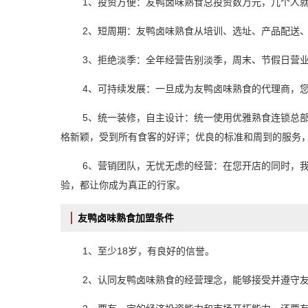
1、投资方便：友鸭卤味熟食总投资数万元，几个人
2、短周期：友鸭卤味熟食从培训、选址、产品配送
3、拒绝淡季：全年经营告别淡季，周末、节假日营
4、可持续发展：一旦成为友鸭卤味熟食的代理商，
5、统一装修，自主设计：统一使用优雅熟食连锁总部
格新颖，受到所有食客的好评；优良的标准和周到的服务
6、营销团队，无忧无虑的经营：在您开店的同时，
验，都让你成为真正的行家。
友鸭卤味熟食加盟条件
1、至少18岁，有良好的信誉。
2、认同友鸭卤味熟食的经营理念，能够接受并遵守