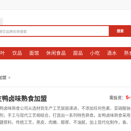
搜索
餐饮品牌名称搜索
茶叶
饮品
面馆
休闲食品
甜品
小吃
酒水
熟
加盟
>
5
友鸭卤味熟食加盟
需投资：
鸭卤味熟食公司从选材到生产工艺层层递进，不添加任何色素、亚硝酸钠
剂，手工与现代工艺相结合，打造出一系列特色熟食。友鸭卤味熟食采用
健原料，传统工艺，黑皮、肉嫩、醇厚、不油腻，加上现代化制作，香、
、脆，不仅闻起来香，而且吃起来更香。