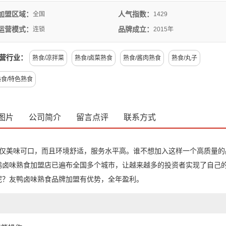
加盟区域：
人气指数：
全国
1429
运营模式：
品牌成立：
连锁
2015年
营行业：
熟食
/
凉拌菜
熟食
/
卤菜熟食
熟食
/
酱肉熟食
熟食
/
丸子
熟食
/
特色熟食
图片
公司简介
留言点评
联系方式
仅美味可口，而且环境舒适，服务水平高。谁不想加入这样一个高质量的
鸭卤味熟食加盟店已遍布全国多个城市，让越来越多的投资者实现了自己
呢？友鸭卤味熟食品牌加盟有优势，全年盈利。