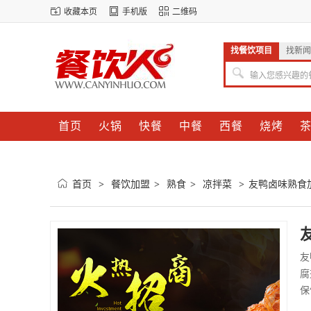
收藏本页
手机版
二维码
找餐饮项目
找新闻
输入您感兴趣的
首页
火锅
快餐
中餐
西餐
烧烤
首页
餐饮加盟
熟食
凉拌菜
友鸭卤味熟食
>
>
>
>
友
腐
保
麻