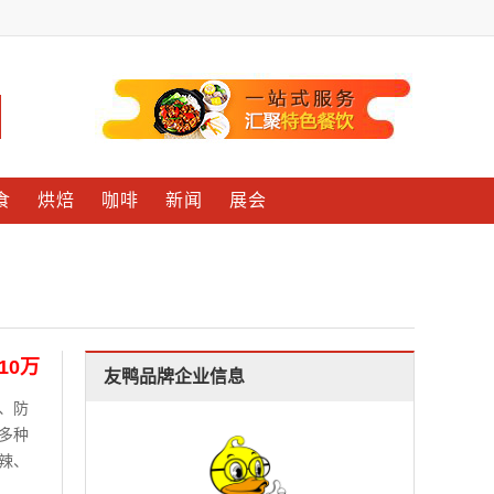
食
烘焙
咖啡
新闻
展会
-10万
友鸭品牌企业信息
、防
多种
辣、