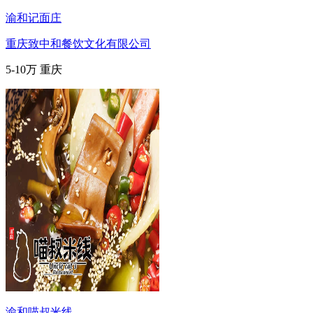
渝和记面庄
重庆致中和餐饮文化有限公司
5-10万
重庆
渝和喵叔米线