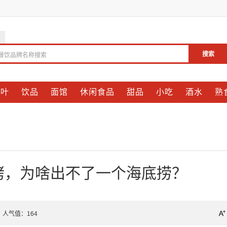
搜索
餐饮品牌名称搜索
茶叶
饮品
面馆
休闲食品
甜品
小吃
酒水
熟
烤，为啥出不了一个海底捞？
 人气值：
164