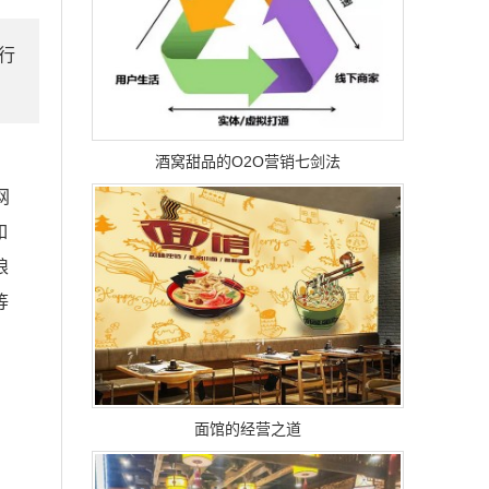
行
酒窝甜品的O2O营销七剑法
网
如
琅
等
面馆的经营之道