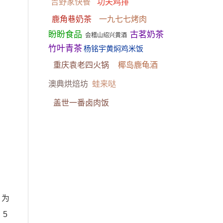
吉野家快餐
功夫鸡排
鹿角巷奶茶
一九七七烤肉
盼盼食品
古茗奶茶
会稽山绍兴黄酒
竹叶青茶
杨铭宇黄焖鸡米饭
重庆袁老四火锅
椰岛鹿龟酒
澳典烘焙坊
蛙来哒
盖世一番卤肉饭
，为
。5